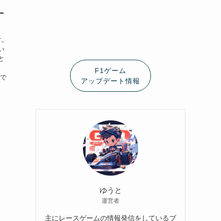
ー
す。
い
と
、
F1ゲーム
リで
アップデート情報
ゆうと
運営者
主にレースゲームの情報発信をしているブ