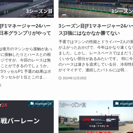
[F1マネージャー24ハー
3シーズン目[F1マネージャー24ハ
の日本グランプリがやって
ス]3強にはなかなか勝てない
予選ではマシンの性能とドライバー2人の
が上がったおかげで、今年はかなり速くな
は後方のマシンから接触があっ
ました。しかし、レースペースではまだう
中に接触したりとハースとの相
くいかない部分があるみたいです。 特に
ージですが、今回のレースは無
のハースは速さを追求している分、冷却性
ることができるのでしょうか。
がイマイチで、連続したバトルには弱...
P3ラッセルP1 予選の結果はボ
ラッセルが１位とこのま...
2024年12月29日
日
maneger24
maneger