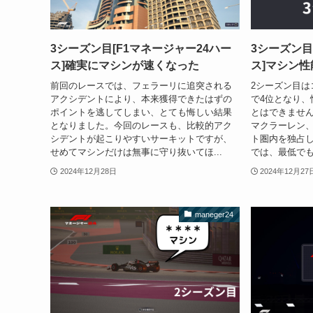
3シーズン目[F1マネージャー24ハー
3シーズン目
ス]確実にマシンが速くなった
ス]マシン
前回のレースでは、フェラーリに追突される
2シーズン目は
アクシデントにより、本来獲得できたはずの
で4位となり、
ポイントを逃してしまい、とても悔しい結果
とはできませ
となりました。今回のレースも、比較的アク
マクラーレン、
シデントが起こりやすいサーキットですが、
ト圏内を独占し
せめてマシンだけは無事に守り抜いてほ...
では、最低でも
2024年12月28日
2024年12月27
maneger24