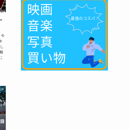
ー
。今
キ
そし
離
に
24