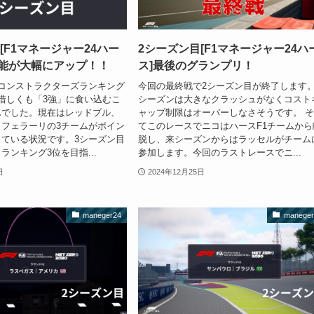
[F1マネージャー24ハー
2シーズン目[F1マネージャー24ハ
性能が大幅にアップ！！
ス]最後のグランプリ！
コンストラクターズランキング
今回の最終戦で2シーズン目が終了します
惜しくも「3強」に食い込むこ
シーズンは大きなクラッシュがなくコスト
んでした。現在はレッドブル、
ャップ制限はオーバーしなさそうです。 
フェラーリの3チームがポイン
てこのレースでニコはハースF1チームから
ている状況です。3シーズン目
脱し、来シーズンからはラッセルがチーム
ランキング3位を目指...
参加します。今回のラストレースでニ...
日
2024年12月25日
maneger24
maneger