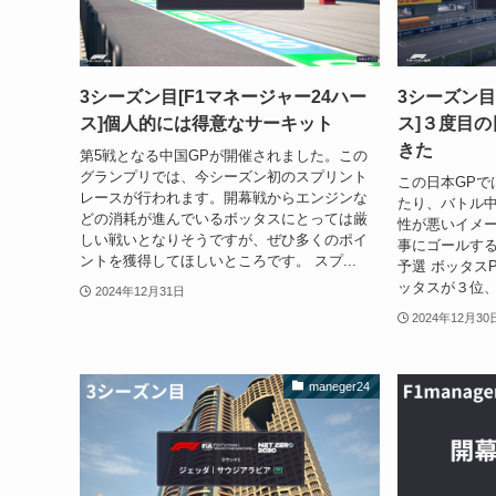
3シーズン目[F1マネージャー24ハー
3シーズン目
ス]個人的には得意なサーキット
ス]３度目
きた
第5戦となる中国GPが開催されました。この
グランプリでは、今シーズン初のスプリント
この日本GPで
レースが行われます。開幕戦からエンジンな
たり、バトル
どの消耗が進んでいるボッタスにとっては厳
性が悪いイメ
しい戦いとなりそうですが、ぜひ多くのポイ
事にゴールす
ントを獲得してほしいところです。 スプ...
予選 ボッタス
ッタスが３位、
2024年12月31日
2024年12月30
maneger24