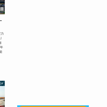
ー
実力
り
ま
今年
能
24