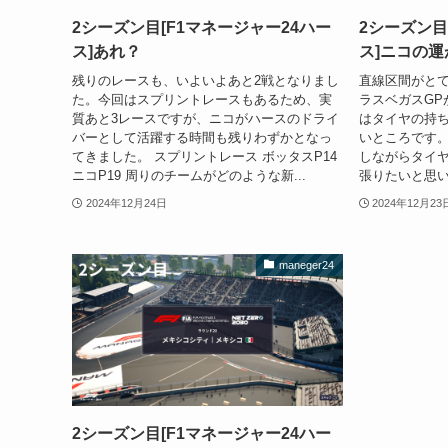
2シーズン目[F1マネージャー24ハー
2シーズン目
ス]あれ？
ス]ニコの
残りのレースも、いよいよあと2戦となりまし
直線区間がと
た。今回はスプリントレースもあるため、実
ラスベガスGP
質あと3レースですが、ニコがハースのドライ
はタイヤの持ち
バーとして活躍する時間も残りわずかとなっ
いところです。
てきました。 スプリントレース ボッタスP14
しながらタイ
ニコP19 周りのチームがどのような新...
張りたいと思いま
2024年12月24日
2024年12月23
maneger24
2シーズン目[F1マネージャー24ハー