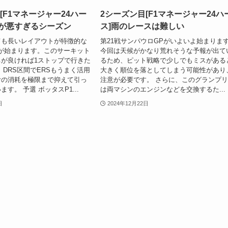
[F1マネージャー24ハー
2シーズン目[F1マネージャー24ハ
運が悪すぎるシーズン
ス]雨のレースは難しい
ても長いレイアウトが特徴的な
第21戦サンパウロGPがいよいよ始まりま
が始まります。このサーキット
今回は天候がかなり荒れそうな予報が出て
が良ければ1ストップで行きた
るため、ピット戦略で少しでもミスがある
 DRS区間でERSもうまく活用
大きく順位を落としてしまう可能性があり
ヤの消耗を極限まで抑えて引っ
注意が必要です。 さらに、このグランプ
す。 予選 ボッタスP1...
は両マシンのエンジンなどを交換するた...
日
2024年12月22日