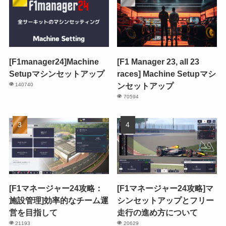
[F1manager24]Machine
[F1 Manager 23, all 23
Setupマシンセットアップ
races] Machine Setupマシ
ンセットアップ
140740
70594
[F1マネージャー24攻略：
[F1マネージャー24攻略]マ
施設管理]効率的なチーム運
シンセットアップとフリー
営を目指して
走行の進め方について
21193
20629