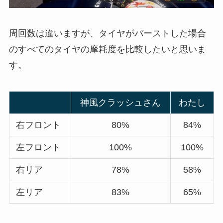
周回数は違いますが、タイヤがバーストした場合
のすべてのタイヤの摩耗度を比較したいと思いま
す。
神風クラッシュさん
わたし
右フロント
80%
84%
左フロント
100%
100%
右リア
78%
58%
左リア
83%
65%