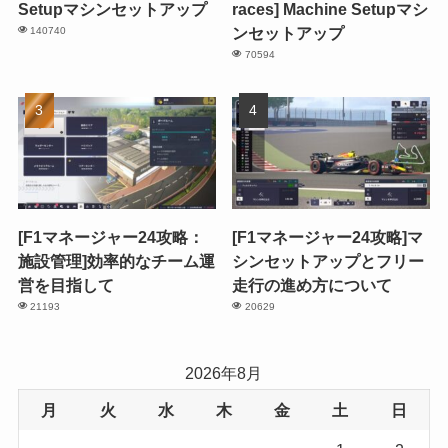
Setupマシンセットアップ
races] Machine Setupマシ
ンセットアップ
140740
70594
[F1マネージャー24攻略：
[F1マネージャー24攻略]マ
施設管理]効率的なチーム運
シンセットアップとフリー
営を目指して
走行の進め方について
21193
20629
2026年8月
月
火
水
木
金
土
日