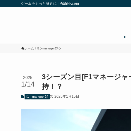
ゲームをもっと身近に | PitBit-F.com
ホーム
f1
maneger24
3シーズン目[F1マネージャ
2025
1/14
持！？
2025年1月15日
f1
maneger24