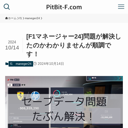
ホーム
f1
maneger24
[F1マネージャー24]問題が解決し
2024
たのかわかりませんが順調で
10/14
す！
2024年10月14日
f1
maneger24