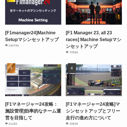
[F1manager24]Machine
[F1 Manager 23, all 23
Setupマシンセットアップ
races] Machine Setupマシ
ンセットアップ
140740
70594
[F1マネージャー24攻略：
[F1マネージャー24攻略]マ
施設管理]効率的なチーム運
シンセットアップとフリー
営を目指して
走行の進め方について
21193
20629